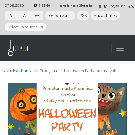
Preskočiť na obsah
Preskočiť na hlavné menu
07.08.2026
9:21:46
meniny má
Štefánia
10.4 °C
Z
2 m/s
A-
A
A+
Textová verzia
RSS
Mapa stránky
Select Language
▼
Úvodná stránka
Podujatia
Halloween Party pre malých