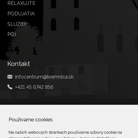
RELAXUJTE
PODUJATIA
SLUŽBY
POI
Kontakt
infocentrum@kremnica.sk
+421 45 6742 856
Social
Používame cookies
Facebook
Na našich webových stránkach používame súbory cookie na