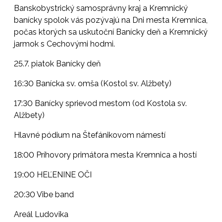
Banskobystrický samosprávny kraj a Kremnický
banícky spolok vás pozývajú na Dni mesta Kremnica,
počas ktorých sa uskutoční Banícky deň a Kremnický
jarmok s Cechovými hodmi.
25.7. piatok Banícky deň
16:30 Banícka sv. omša (Kostol sv. Alžbety)
17:30 Banícky sprievod mestom (od Kostola sv.
Alžbety)
Hlavné pódium na Štefánikovom námestí
18:00 Príhovory primátora mesta Kremnica a hostí
19:00 HEĽENINE OČI
20:30 Vibe band
Areál Ludovika