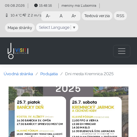
Preskočiť na obsah
Preskočiť na hlavné menu
09.08.2026
15:48:17
meniny má
Ľubomíra
10.4 °C
Z
2 m/s
A-
A
A+
Textová verzia
RSS
Select Language
▼
Mapa stránky
Úvodná stránka
Podujatia
Dni mesta Kremnica 2025