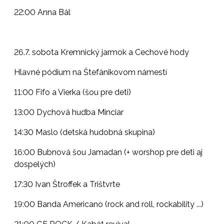
22:00 Anna Bál
26.7. sobota Kremnický jarmok a Cechové hody
Hlavné pódium na Štefánikovom námestí
11:00 Fifo a Vierka (šou pre deti)
13:00 Dychová hudba Minciar
14:30 Maslo (detská hudobná skupina)
16:00 Bubnová šou Jamadan (+ worshop pre deti aj
dospelých)
17:30 Ivan Štroffek a Trištvrte
19:00 Banda Americano (rock and roll, rockability ...)