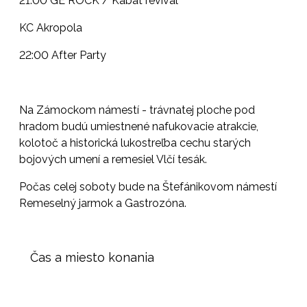
21:00 GE ROCK / Kabát revival
KC Akropola
22:00 After Party
Na Zámockom námestí - trávnatej ploche pod
hradom budú umiestnené nafukovacie atrakcie,
kolotoč a historická lukostreľba cechu starých
bojových umení a remesiel Vlčí tesák.
Počas celej soboty bude na Štefánikovom námestí
Remeselný jarmok a Gastrozóna.
Čas a miesto konania