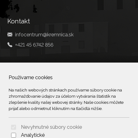
Kontakt
infocentrum@kremnica.sk
+421 45 6742 856
Social
Používame cookies
Facebook
Na našich webových stránkach používame súbory cookie na
zhromažďovanie údajov za účelom vytvárania štatistík na
© 2026 Arrabella s.r.o., mayabella s.r.o., Všetky práva vyhradené.
zlepšenie kvality našej webovej stránky. Naše cookies môžete
prijať alebo odmietnuť kliknutím na tlačidlá nižšie.
Nevyhnutné súbory cookie
Hosting:
- Web:
Analytické