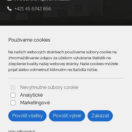
+421 45 6742 856
Social
Používame cookies
Facebook
Na našich webových stránkach používame súbory cookie na
zhromažďovanie údajov za účelom vytvárania štatistík na
© 2026 Arrabella s.r.o., mayabella s.r.o., Všetky práva vyhradené.
zlepšenie kvality našej webovej stránky. Naše cookies môžete
prijať alebo odmietnuť kliknutím na tlačidlá nižšie.
Nevyhnutné súbory cookie
Hosting:
- Web:
Analytické
Marketingové
Povoliť všetky
Povoliť výber
Zakázať
Viac informácií: