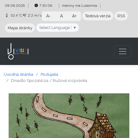
Preskočiť na obsah
Preskočiť na hlavné menu
09.08.2026
7:30:07
meniny má
Ľubomíra
10.4 °C
Z
2 m/s
A-
A
A+
Textová verzia
RSS
Select Language
▼
Mapa stránky
Úvodná stránka
Podujatia
Divadlo SpozaVoza / Ružová rozprávka