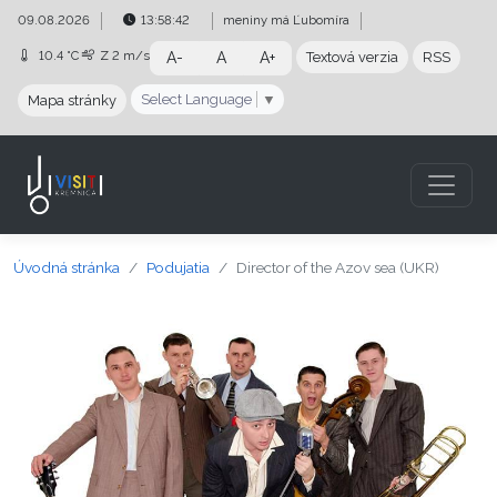
Preskočiť na obsah
Preskočiť na hlavné menu
09.08.2026
13:58:43
meniny má
Ľubomíra
10.4 °C
Z
2 m/s
A-
A
A+
Textová verzia
RSS
Select Language
▼
Mapa stránky
Úvodná stránka
Podujatia
Director of the Azov sea (UKR)