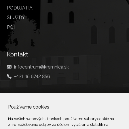
PODUJATIA
SLUŽBY
POI
Kontakt
infocentrum@kremnica.sk
+421 45 6742 856
Social
Používame cookies
Facebook
Na našich webových stránkach používame súbory cookie na
zhromažďovanie údajov za účelom vytvárania štatistík na