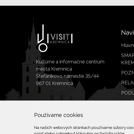
Navi
Hlavn
SMAR
Kultúrne a informačné centrum
KREM
mesta Kremnica
POZN
Štefánikovo námestie 35/44
RELA
967 01 Kremnica
PODU
SLUŽ
POI
Používame cookies
Na našich webových stránkach používame súbory cookie
prijať alebo odmietnuť kliknutím na tlačidlá nižšie.