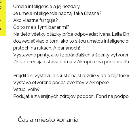
Umelá inteligencia a jej nezdary.
Je umelá inteligencia naozaj taká úžasná?
Ako vlastne funguje?
Čo to má s tými banánmi?!
Na tieto všetky otázky príde odpovedať Ivana Laila Dro
dozvedieť viac o tom, ako to s tou umelou inteligencio
prstoch na rukách. A banánoch!
Vystavené printy, ako i zopár ďalších a šperky vytvo
Zisk z predaja ostáva doma v Akropole na podporu ďalš
Prejdite si výstavu a skúste nájsť rozdiely od ozajstnéh
Výstava otvorená počas eventov v Akropole.
Vstup: voľný
Podujatie z verejných zdrojov podporil Fond na podpo
Čas a miesto konania