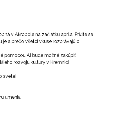
bná v Akropole na začiatku apríla. Príďte sa
u je a prečo všetci vkuse rozprávajú o
rené pomocou AI bude možné zakúpiť.
ieho rozvoju kultúry v Kremnici.
o sveta!
ru umenia.