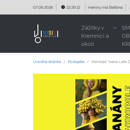
Preskočiť na obsah
Preskočiť na hlavné menu
07.08.2026
22:29:12
meniny má
Štefánia
Zážitky v
SM
Kremnici a
OB
okolí
KR
Úvodná stránka
Podujatia
Dernisáž: Ivana Laila