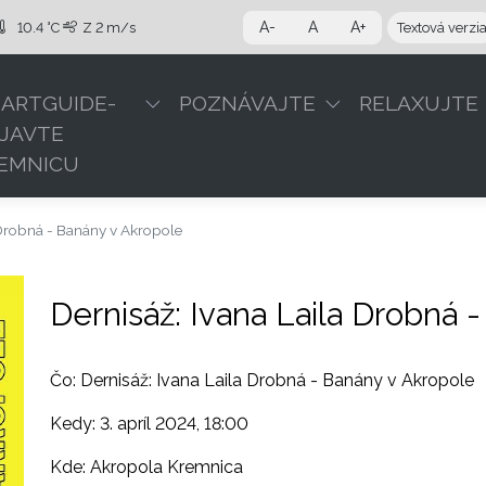
A-
A
A+
10.4 °C
Z
2 m/s
Textová verzi
ARTGUIDE-
POZNÁVAJTE
RELAXUJTE
JAVTE
EMNICU
 Drobná - Banány v Akropole
Dernisáž: Ivana Laila Drobná 
Čo: Dernisáž: Ivana Laila Drobná - Banány v Akropole
Kedy: 3. apríl 2024, 18:00
Kde: Akropola Kremnica