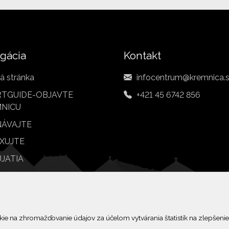
gácia
Kontakt
á stránka
infocentrum@kremnica.
TGUIDE-OBJAVTE
+421 45 6742 856
NICU
ÁVAJTE
XUJTE
JATIA
BY
© 2026 Arrabella s.r.o., mayabella s.r.o., Všetky práva vyhradené.
 na zhromažďovanie údajov za účelom vytvárania štatistík na zlepšenie 