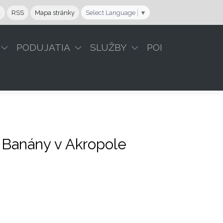
a
RSS
Mapa stránky
Select Language
▼
PODUJATIA
SLUŽBY
POI
- Banány v Akropole