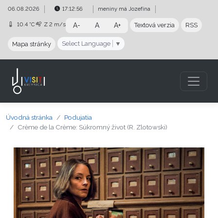
Preskočiť na obsah
Preskočiť na hlavné menu
06.08.2026
17:12:57
meniny má
Jozefína
10.4 °C
Z
2 m/s
A-
A
A+
Textová verzia
RSS
Select Language
▼
Mapa stránky
Úvodná stránka
Podujatia
Crème de la Crème: Súkromný život (R. Zlotowski)