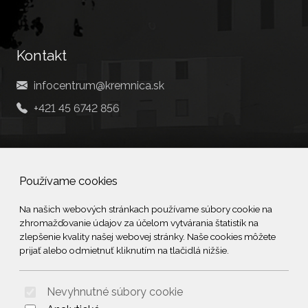
Kontakt
infocentrum@kremnica.sk
+421 45 6742 856
Social
Používame cookies
Facebook
Na našich webových stránkach používame súbory cookie na
zhromažďovanie údajov za účelom vytvárania štatistík na
© 2026 Arrabella s.r.o., mayabella s.r.o., Všetky práva vyhradené.
zlepšenie kvality našej webovej stránky. Naše cookies môžete
prijať alebo odmietnuť kliknutím na tlačidlá nižšie.
Nevyhnutné súbory cookie
Hosting:
- Web: