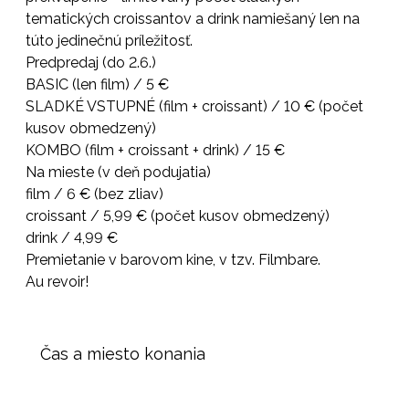
tematických croissantov a drink namiešaný len na
túto jedinečnú príležitosť.
Predpredaj (do 2.6.)
BASIC (len film) / 5 €
SLADKÉ VSTUPNÉ (film + croissant) / 10 € (počet
kusov obmedzený)
KOMBO (film + croissant + drink) / 15 €
Na mieste (v deň podujatia)
film / 6 € (bez zliav)
croissant / 5,99 € (počet kusov obmedzený)
drink / 4,99 €
Premietanie v barovom kine, v tzv. Filmbare.
Au revoir!
Čas a miesto konania