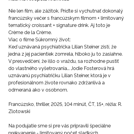
Nie len film, ale zážitok. Príďte si vychutnať dokonalý
francúzsky večer s francúzskym filmom + limitovaný
tematický croissant + signature drink. Aj toto je
Crème de la Crème.
Viac o filme Súkromný život:
Keď uznávaná psychiatrička Lilian Steiner zistí, že
jedna z jej pacientiek zomrela, hlboko ju to zasiahne.
V presvedčení, že išlo o vraždu, sa rozhodne pustiť
do vlastného vyšetrovania... Jodie Fosterová hrá
uznávanú psychiatričku Lilian Steiner, ktorá je v
profesionálnom živote rovnako zdržanlivá a
odmeraná ako v osobnom.
Francúzsko, thriller, 2025, 104 minút, ČT, 15+, réžia: R.
Zlotowski
Na podujatie sme si pre vás pripravili špeciálne
prekvapenie - limitovaný počet sladkých