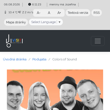
Preskočiť na obsah
Preskočiť na hlavné menu
06.08.2026
6:11:23
meniny má
Jozefína
10.4 °C
Z
2 m/s
A-
A
A+
Textová verzia
RSS
Select Language
▼
Mapa stránky
Úvodná stránka
Podujatia
Colors of Sound