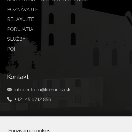
POZNÁVAJTE
RELAXUJTE
PODUJATIA
SLUŽBY
POI
Kontakt
infocentrum@kremnica.sk
+421 45 6742 856
Social
Používame cookies