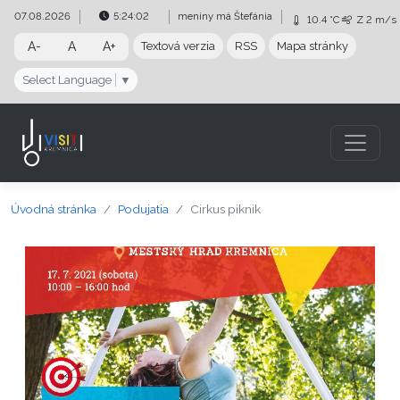
Preskočiť na obsah
Preskočiť na hlavné menu
07.08.2026
5:24:02
meniny má
Štefánia
10.4 °C
Z
2 m/s
A-
A
A+
Textová verzia
RSS
Mapa stránky
Select Language
▼
Úvodná stránka
Podujatia
Cirkus piknik