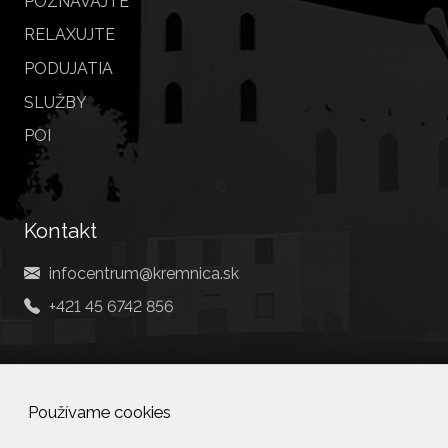
POZNÁVAJTE
RELAXUJTE
PODUJATIA
SLUŽBY
POI
Kontakt
infocentrum@kremnica.sk
+421 45 6742 856
Social
Používame cookies
Facebook