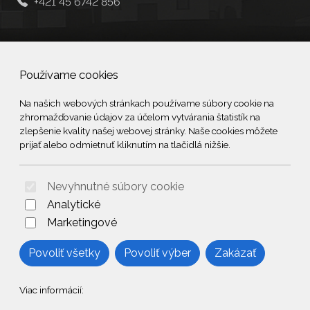
+421 45 6742 856
Social
Používame cookies
Facebook
Na našich webových stránkach používame súbory cookie na
zhromažďovanie údajov za účelom vytvárania štatistík na
© 2026 Arrabella s.r.o., mayabella s.r.o., Všetky práva vyhradené.
zlepšenie kvality našej webovej stránky. Naše cookies môžete
prijať alebo odmietnuť kliknutím na tlačidlá nižšie.
Nevyhnutné súbory cookie
Hosting:
- Web:
Analytické
Marketingové
Povoliť všetky
Povoliť výber
Zakázať
Viac informácií: