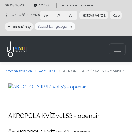
Preskočiť na obsah
Preskočiť na hlavné menu
09.08.2026
7:27:39
meniny má
Ľubomíra
10.4 °C
Z
2 m/s
A-
A
A+
Textová verzia
RSS
Select Language
▼
Mapa stránky
Úvodná stránka
Podujatia
AKROPOLA KVÍZ vol.53 - openair
AKROPOLA KVÍZ vol.53 - openair