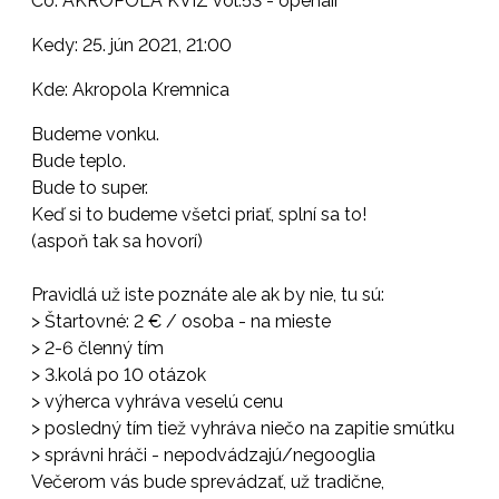
Čo: AKROPOLA KVÍZ vol.53 - openair
Kedy: 25. jún 2021, 21:00
Kde: Akropola Kremnica
Budeme vonku.
Bude teplo.
Bude to super.
Keď si to budeme všetci priať, splní sa to!
(aspoň tak sa hovorí)
Pravidlá už iste poznáte ale ak by nie, tu sú:
> Štartovné: 2 € / osoba - na mieste
> 2-6 členný tím
> 3.kolá po 10 otázok
> výherca vyhráva veselú cenu
> posledný tím tiež vyhráva niečo na zapitie smútku
> správni hráči - nepodvádzajú/negooglia
Večerom vás bude sprevádzať, už tradične,