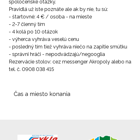
spoločenské otázky.
Pravidlá už iste poznáte ale ak by nie, tu sú:
- štartovné: 4 € / osoba - na mieste
- 2-7 členný tím
- 4 kolá po 10 otázok
- výherca vyhráva veselú cenu
- posledný tím tiež vyhráva niečo na zapitie smútku
- správni hráči - nepodvádzajú/negooglia
Rezervácie stolov: cez messenger Akropoly alebo na
tel. č. 0908 038 415
Čas a miesto konania