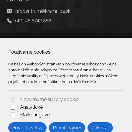
infocentrum@kremnica.sk
+421 45 6742 856
Social
Používame cookies
Facebook
Na našich webových stránkach používame súbory cookie na
zhromažďovanie údajov za účelom vytvárania štatistík na
© 2026 Arrabella s.r.o., mayabella s.r.o., Všetky práva vyhradené.
zlepšenie kvality našej webovej stránky. Naše cookies môžete
prijať alebo odmietnuť kliknutím na tlačidlá nižšie.
Nevyhnutné súbory cookie
Hosting:
- Web:
Analytické
Marketingové
Povoliť všetky
Povoliť výber
Zakázať