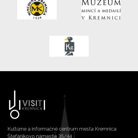
Kultúrne a informačné centrum mesta Kremnica
Štefánikovo námestie 35/44