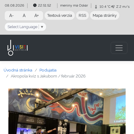
Preskočiť na obsah
Preskočiť na hlavné menu
08.08.2026
22:51:53
meniny má
Oskár
10.4 °C
Z
2 m/s
A-
A
A+
Textová verzia
RSS
Mapa stránky
Select Language
▼
Úvodná stránka
Podujatia
Akropola kvíz s Jakubom / február 2026