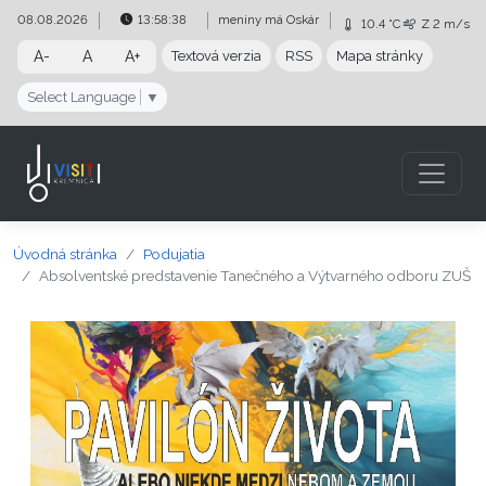
Preskočiť na obsah
Preskočiť na hlavné menu
08.08.2026
13:58:39
meniny má
Oskár
10.4 °C
Z
2 m/s
A-
A
A+
Textová verzia
RSS
Mapa stránky
Select Language
▼
Úvodná stránka
Podujatia
Absolventské predstavenie Tanečného a Výtvarného odboru ZUŠ