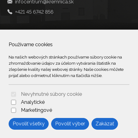
infocentrum@kremnica.sk
+421 45 6742 856
Social
Používame cookies
Facebook
Na našich webových stránkach používame súbory cookie na
zhromažďovanie údajov za účelom vytvárania štatistík na
© 2026 Arrabella s.r.o., mayabella s.r.o., Všetky práva vyhradené.
zlepšenie kvality našej webovej stránky. Naše cookies môžete
prijať alebo odmietnuť kliknutím na tlačidlá nižšie.
Nevyhnutné súbory cookie
Hosting:
- Web:
Analytické
Marketingové
Povoliť všetky
Povoliť výber
Zakázať