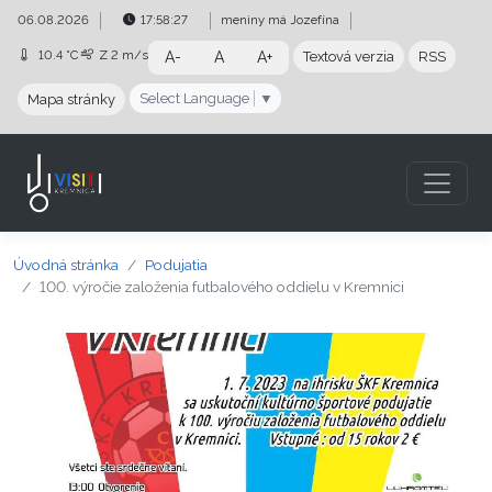
Preskočiť na obsah
Preskočiť na hlavné menu
06.08.2026
17:58:28
meniny má
Jozefína
10.4 °C
Z
2 m/s
A-
A
A+
Textová verzia
RSS
Select Language
▼
Mapa stránky
Úvodná stránka
Podujatia
100. výročie založenia futbalového oddielu v Kremnici