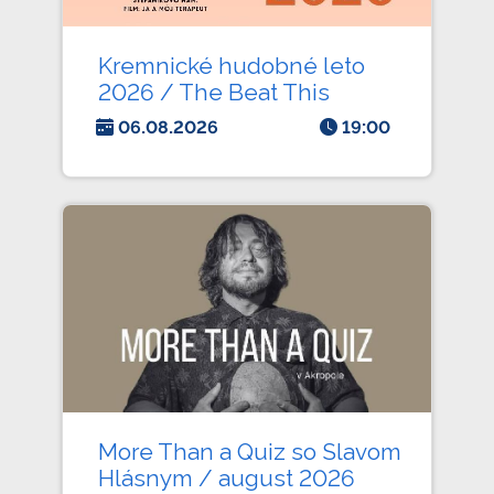
Kremnické hudobné leto
2026 / The Beat This
06.08.2026
19:00
More Than a Quiz so Slavom
Hlásnym / august 2026