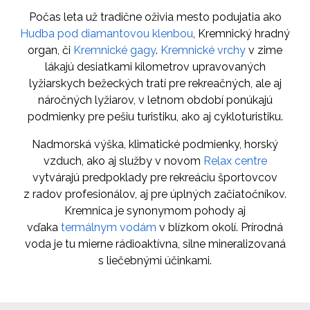
Počas leta už tradične oživia mesto podujatia ako
Hudba pod diamantovou klenbou
, Kremnický hradný
organ, či
Kremnické gagy
.
Kremnické vrchy
v zime
lákajú desiatkami kilometrov upravovaných
lyžiarskych bežeckých tratí pre rekreačných, ale aj
náročných lyžiarov, v letnom období ponúkajú
podmienky pre pešiu turistiku, ako aj cykloturistiku.
Nadmorská výška, klimatické podmienky, horský
vzduch, ako aj služby v novom
Relax centre
vytvárajú predpoklady pre rekreáciu športovcov
z radov profesionálov, aj pre úplných začiatočníkov.
Kremnica je synonymom pohody aj
vďaka
termálnym vodám
v blízkom okolí. Prírodná
voda je tu mierne rádioaktívna, silne mineralizovaná
s liečebnými účinkami.