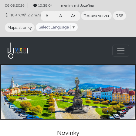
Preskočiť na obsah
Preskočiť na hlavné menu
06.08.2026
10:39:05
meniny má
Jozefína
10.4 °C
Z
2 m/s
A-
A
A+
Textová verzia
RSS
Select Language
▼
Mapa stránky
Visit Kremnica | www.visitkremnica.com
Novinky