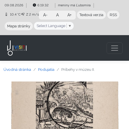
Preskočiť na obsah
Preskočiť na hlavné menu
09.08.2026
6:19:33
meniny má
Ľubomíra
10.4 °C
Z
2 m/s
A-
A
A+
Textová verzia
RSS
Select Language
▼
Mapa stránky
Úvodná stránka
Podujatia
Príbehy v múzeu II.