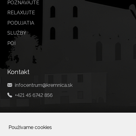
POZNÁVAJTE
RELAXUJTE
PODUJATIA
SLUŽBY
POI
Kontakt
infocentrum@kremnica.sk
+421 45 6742 856
Social
Používame cookies