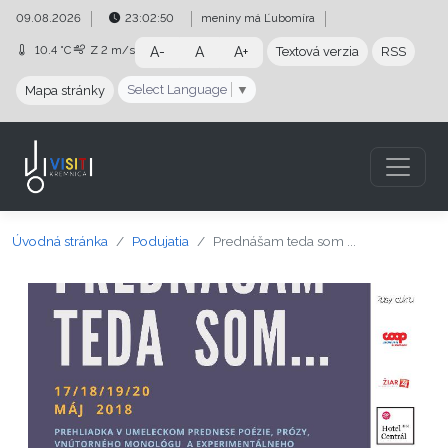
Preskočiť na obsah
Preskočiť na hlavné menu
09.08.2026
23:02:50
meniny má
Ľubomíra
10.4 °C
Z
2 m/s
A-
A
A+
Textová verzia
RSS
Select Language
▼
Mapa stránky
Úvodná stránka
Podujatia
Prednášam teda som ...