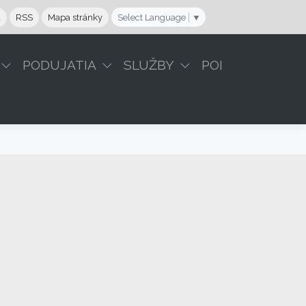
a
RSS
Mapa stránky
Select Language
▼
PODUJATIA
SLUŽBY
POI