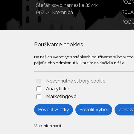
POZN
Štefánikovo námestie 35/44
RELA
967 01 Kremnica
PODU
SLUŽ
POI
Používame cookies
Na našich webových stránkach používame súbory cookie
prijať alebo odmietnuť kliknutím na tlačidlá nižšie.
Nevyhnutné súbory cookie
Analytické
Marketingové
Povoliť všetky
Povoliť výber
Zakáza
Viac informácií: