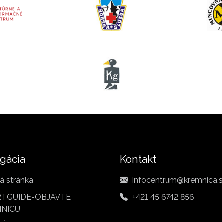
gácia
Kontakt
á stránka
infocentrum@kremnica.
TGUIDE-OBJAVTE
+421 45 6742 856
NICU