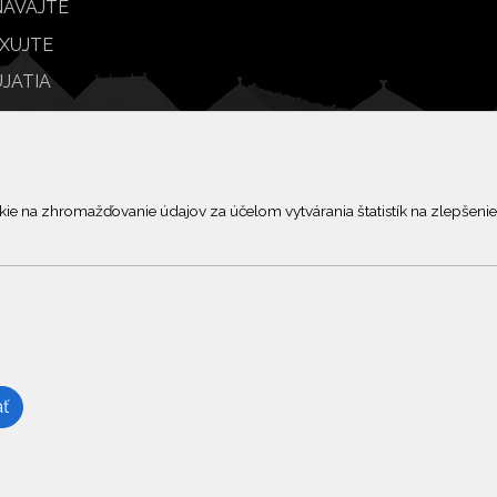
ÁVAJTE
XUJTE
JATIA
BY
© 2026 Arrabella s.r.o., mayabella s.r.o., Všetky práva vyhradené.
 na zhromažďovanie údajov za účelom vytvárania štatistík na zlepšenie 
Hosting:
- Web:
ť