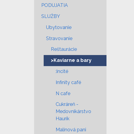
PODUJATIA
SLUŽBY
Ubytovanie
Stravovanie
Reštaurácie
>Kaviarne a bary
:incité
Infinity café
N cafe
Cukráreň -
Medovnikárstvo
Haurík
Malinová pani