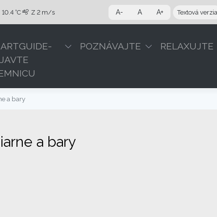
A-
A
A+
10.4 °C
Z
2 m/s
Textová verzi
ARTGUIDE-
POZNÁVAJTE
RELAXUJTE
JAVTE
EMNICU
ne a bary
iarne a bary