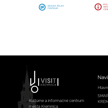
Navi
Hlavn
SMAR
Kultúrne a informačné centrum
KREM
mesta Kremnica