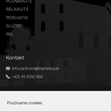
POZNÁVAJTE
RELAXUJTE
PODUJATIA
SLUŽBY
POI
Kontakt
infocentrum@kremnica.sk
+421 45 6742 856
Social
Používame cookies
Facebook