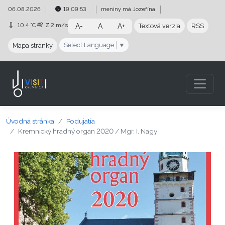
Preskočiť na obsah
Preskočiť na hlavné menu
06.08.2026
19:09:53
meniny má
Jozefína
10.4 °C
Z
2 m/s
A-
A
A+
Textová verzia
RSS
Select Language
▼
Mapa stránky
Úvodná stránka
Podujatia
Kremnický hradný organ 2020 / Mgr. I. Nagy