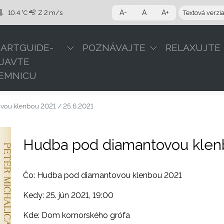
A-
A
A+
10.4 °C
Z
2 m/s
Textová verzi
ARTGUIDE-
POZNÁVAJTE
RELAXUJTE
JAVTE
EMNICU
ou klenbou 2021 / 25.6.2021
Hudba pod diamantovou klen
Čo: Hudba pod diamantovou klenbou 2021
Kedy: 25. jún 2021, 19:00
Kde: Dom komorského grófa