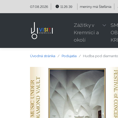
Preskočiť na obsah
Preskočiť na hlavné menu
07.08.2026
11:26:39
meniny má
Štefánia
Zážitky v
SM
Kremnici a
OB
okolí
KR
Úvodná stránka
Podujatia
Hudba pod diamantov