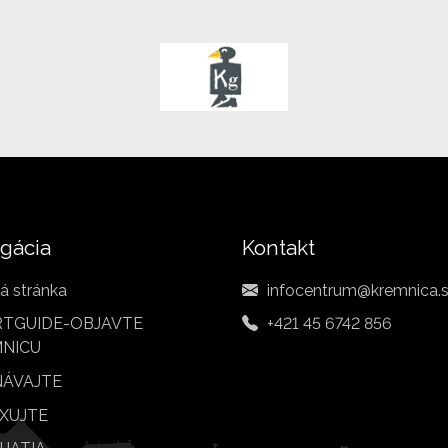
gácia
Kontakt
á stránka
infocentrum@kremnica.
TGUIDE-OBJAVTE
+421 45 6742 856
NICU
ÁVAJTE
XUJTE