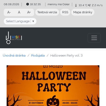
Preskočiť na obsah
Preskočiť na hlavné menu
08.08.2026
18:32:35
meniny má
Oskár
10.4 °C
Z
2 m/s
A-
A
A+
Textová verzia
RSS
Mapa stránky
Select Language
▼
Úvodná stránka
Podujatia
Halloween Party vol. 3