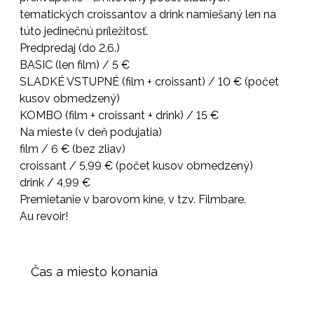
tematických croissantov a drink namiešaný len na
túto jedinečnú príležitosť.
Predpredaj (do 2.6.)
BASIC (len film) / 5 €
SLADKÉ VSTUPNÉ (film + croissant) / 10 € (počet
kusov obmedzený)
KOMBO (film + croissant + drink) / 15 €
Na mieste (v deň podujatia)
film / 6 € (bez zliav)
croissant / 5,99 € (počet kusov obmedzený)
drink / 4,99 €
Premietanie v barovom kine, v tzv. Filmbare.
Au revoir!
Čas a miesto konania