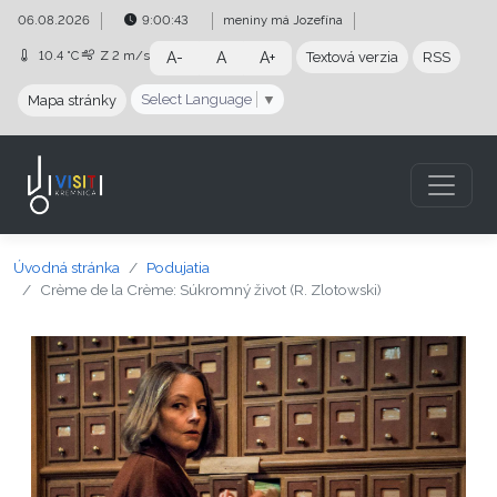
Preskočiť na obsah
Preskočiť na hlavné menu
06.08.2026
9:00:44
meniny má
Jozefína
10.4 °C
Z
2 m/s
A-
A
A+
Textová verzia
RSS
Select Language
▼
Mapa stránky
Úvodná stránka
Podujatia
Crème de la Crème: Súkromný život (R. Zlotowski)