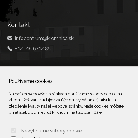
Kontakt
infocentrum@kremnica.sk
+421 45 6742 856
Social
Používame cookies
Facebook
Na našich webových stránkach používame súbory cookie na
zhromažďovanie údajov za účelom vytvárania štatistík na
© 2026 Arrabella s.r.o., mayabella s.r.o., Všetky práva vyhradené.
zlepšenie kvality našej webovej stránky. Naše cookies môžete
prijať alebo odmietnuť kliknutím na tlačidlá nižšie.
Nevyhnutné súbory cookie
Hosting:
- Web: