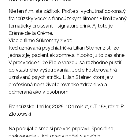
Nie len film, ale zážitok. Príďte si vychutnať dokonalý
francúzsky večer s francúzskym filmom + limitovaný
tematický croissant + signature drink. Aj toto je
Crème de la Crème.
Viac o filme Súkromný život:
Keď uznávaná psychiatrička Lilian Steiner zistí, že
jedna z jej pacientiek zomrela, hlboko ju to zasiahne.
V presvedčení, že išlo o vraždu, sa rozhodne pustiť
do vlastného vyšetrovania... Jodie Fosterová hrá
uznávanú psychiatričku Lilian Steiner, ktorá je v
profesionálnom živote rovnako zdržanlivá a
odmeraná ako v osobnom.
Francúzsko, thriller, 2025, 104 minút, ČT, 15+, réžia: R.
Zlotowski
Na podujatie sme si pre vás pripravili špeciálne
prekvapenie - limitovaný počet sladkých