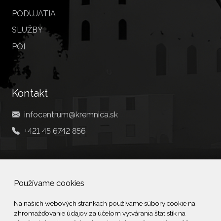
PODUJATIA
SLUŽBY
POI
Kontakt
infocentrum@kremnica.sk
+421 45 6742 856
Social
Používame cookies
Facebook
Na našich webových stránkach používame súbory cookie na
zhromažďovanie údajov za účelom vytvárania štatistík na