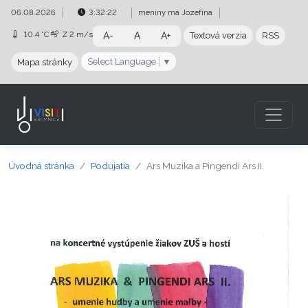
Preskočiť na obsah
Preskočiť na hlavné menu
06.08.2026
3:32:22
meniny má
Jozefína
10.4 °C
Z
2 m/s
A-
A
A+
Textová verzia
RSS
Select Language
▼
Mapa stránky
Úvodná stránka
Podujatia
Ars Muzika a Pingendi Ars II.